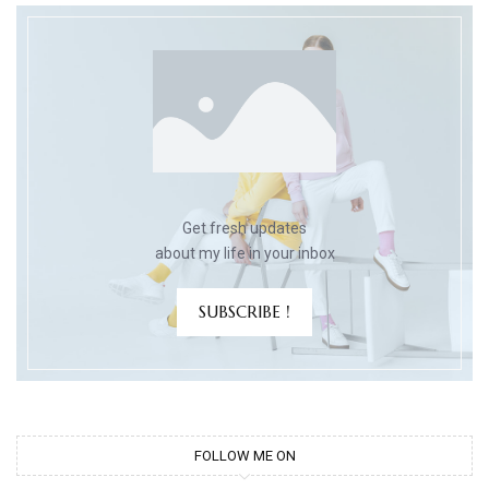
Get fresh updates
about my life in your inbox
SUBSCRIBE !
FOLLOW ME ON