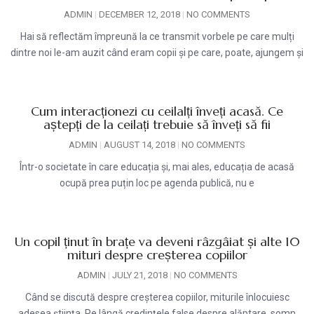
ADMIN
DECEMBER 12, 2018
NO COMMENTS
Hai să reflectăm împreună la ce transmit vorbele pe care mulți
dintre noi le-am auzit când eram copii și pe care, poate, ajungem și
Cum interacționezi cu ceilalți înveți acasă. Ce
aștepți de la ceilați trebuie să înveți să fii
ADMIN
AUGUST 14, 2018
NO COMMENTS
Într-o societate în care educația și, mai ales, educația de acasă
ocupă prea puțin loc pe agenda publică, nu e
Un copil ținut în brațe va deveni râzgâiat și alte 10
mituri despre creșterea copiilor
ADMIN
JULY 21, 2018
NO COMMENTS
Când se discută despre creșterea copiilor, miturile înlocuiesc
adesea știința. Pe lângă credințele false despre alăptare, somn