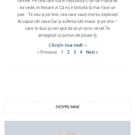
nevoie. Pe cea care stă în neputință O țin de mână Iar
ea vede, în fiecare zi Că nu e țintuită Și mai face un
pas. Te stiu și pe tine, cea care cauți mereu explicații
Ai capul cât casa Dar și sufletul cât masa. Și pe tine –
care te duci și ceri apă de la un izvor secat Te
amăgești cu picturi de ploaie Și
Citește mai mult »
« Previous
1
2
3
4
Next »
DESPRE MINE