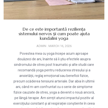
De ce este importantă reziliența
sistemului nervos și cum poate ajuta
kundalini yoga
ADMIN
MARCH 16, 2026
Povestea mea cu yoga începe acum aproape
douăzeci de ani, înainte să îi știu efectele asupra
sindromului de stres post traumatic și alte studii care
recomandă yoga pentru reducerea stresului și a
anxietății, reglaj emoțional sau beneficii fizice,
precum scăderea tensiunii arteriale. Dar abia în ultimii
ani, când m-am confruntat cu o serie de simptome
fizice cauzate de stres, yoga a devenit o nouă ancoră,
pe lângă terapie. Am simțit atunci impactul pozitiv al
exercițiului constant și al respirației conștiente în ceea