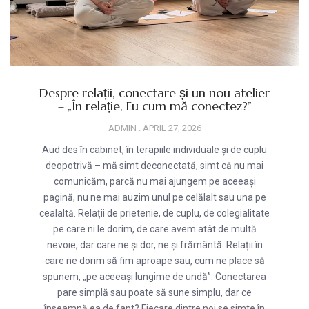
Despre relații, conectare și un nou atelier
– „În relație, Eu cum mă conectez?”
ADMIN
APRIL 27, 2026
Aud des în cabinet, în terapiile individuale și de cuplu
deopotrivă – mă simt deconectată, simt că nu mai
comunicăm, parcă nu mai ajungem pe aceeași
pagină, nu ne mai auzim unul pe celălalt sau una pe
cealaltă. Relații de prietenie, de cuplu, de colegialitate
pe care ni le dorim, de care avem atât de multă
nevoie, dar care ne și dor, ne și frământă. Relații în
care ne dorim să fim aproape sau, cum ne place să
spunem, „pe aceeași lungime de undă”. Conectarea
pare simplă sau poate să sune simplu, dar ce
înseamnă ea de fapt? Fiecare dintre noi se simte în