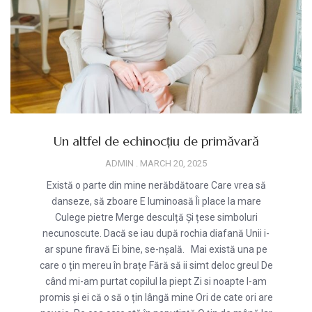
Un altfel de echinocțiu de primăvară
ADMIN
MARCH 20, 2025
Există o parte din mine nerăbdătoare Care vrea să
danseze, să zboare E luminoasă Îi place la mare
Culege pietre Merge desculță Și țese simboluri
necunoscute. Dacă se iau după rochia diafană Unii i-
ar spune firavă Ei bine, se-nșală. Mai există una pe
care o țin mereu în brațe Fără să ii simt deloc greul De
când mi-am purtat copilul la piept Zi si noapte I-am
promis și ei că o să o țin lângă mine Ori de cate ori are