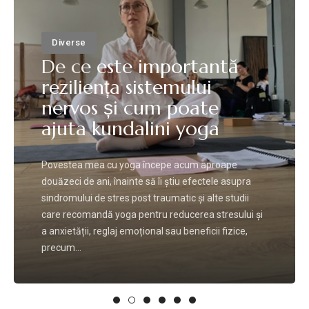
Diverse
De ce este importantă
reziliența sistemului
nervos și cum poate
ajuta kundalini yoga
Povestea mea cu yoga începe acum aproape
douăzeci de ani, înainte să îi știu efectele asupra
sindromului de stres post traumatic și alte studii
care recomandă yoga pentru reducerea stresului și
a anxietății, reglaj emoțional sau beneficii fizice,
precum...