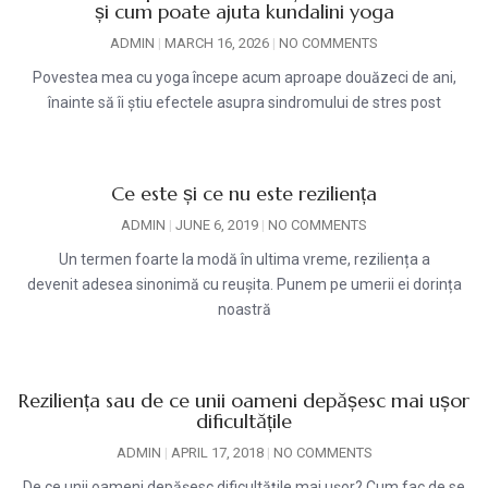
și cum poate ajuta kundalini yoga
ADMIN
MARCH 16, 2026
NO COMMENTS
Povestea mea cu yoga începe acum aproape douăzeci de ani,
înainte să îi știu efectele asupra sindromului de stres post
Ce este și ce nu este reziliența
ADMIN
JUNE 6, 2019
NO COMMENTS
Un termen foarte la modă în ultima vreme, reziliența a
devenit adesea sinonimă cu reușita. Punem pe umerii ei dorința
noastră
Reziliența sau de ce unii oameni depășesc mai ușor
dificultățile
ADMIN
APRIL 17, 2018
NO COMMENTS
De ce unii oameni depășesc dificultățile mai ușor? Cum fac de se