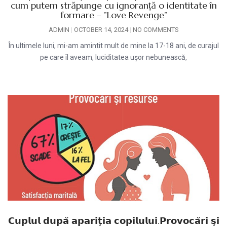
cum putem străpunge cu ignoranță o identitate în
formare – ”Love Revenge”
ADMIN
OCTOBER 14, 2024
NO COMMENTS
În ultimele luni, mi-am amintit mult de mine la 17-18 ani, de curajul
pe care îl aveam, luciditatea ușor nebunească,
𝗖𝘂𝗽𝗹𝘂𝗹 𝗱𝘂𝗽𝗮̆ 𝗮𝗽𝗮𝗿𝗶𝘁̦𝗶𝗮 𝗰𝗼𝗽𝗶𝗹𝘂𝗹𝘂𝗶.𝗣𝗿𝗼𝘃𝗼𝗰𝗮̆𝗿𝗶 𝘀̦𝗶