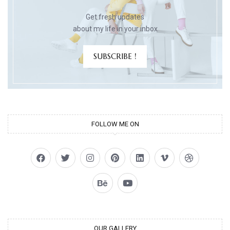
Get fresh updates
about my life in your inbox
SUBSCRIBE !
FOLLOW ME ON
OUR GALLERY