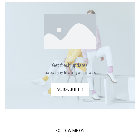
Get fresh updates
about my life in your inbox
SUBSCRIBE !
FOLLOW ME ON