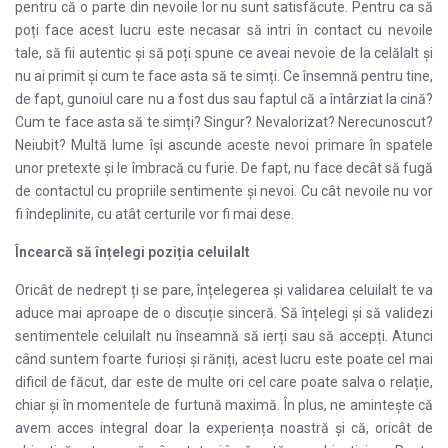
pentru că o parte din nevoile lor nu sunt satisfăcute. Pentru ca să
poți face acest lucru este necasar să intri în contact cu nevoile
tale, să fii autentic și să poți spune ce aveai nevoie de la celălalt și
nu ai primit și cum te face asta să te simți. Ce însemnă pentru tine,
de fapt, gunoiul care nu a fost dus sau faptul că a întârziat la cină?
Cum te face asta să te simți? Singur? Nevalorizat? Nerecunoscut?
Neiubit? Multă lume își ascunde aceste nevoi primare în spatele
unor pretexte și le îmbracă cu furie. De fapt, nu face decât să fugă
de contactul cu propriile sentimente și nevoi. Cu cât nevoile nu vor
fi îndeplinite, cu atât certurile vor fi mai dese.
Încearcă să înțelegi poziția celuilalt
Oricât de nedrept ți se pare, înțelegerea și validarea celuilalt te va
aduce mai aproape de o discuție sinceră. Să înțelegi și să validezi
sentimentele celuilalt nu înseamnă să ierți sau să accepți. Atunci
când suntem foarte furioși și răniți, acest lucru este poate cel mai
dificil de făcut, dar este de multe ori cel care poate salva o relație,
chiar și în momentele de furtună maximă. În plus, ne amintește că
avem acces integral doar la experiența noastră și că, oricât de