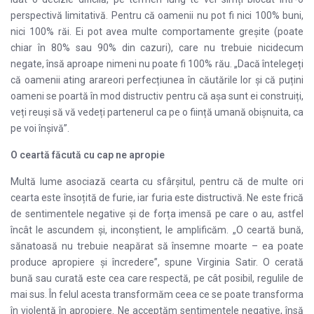
perspectivă limitativă. Pentru că oamenii nu pot fi nici 100% buni,
nici 100% răi. Ei pot avea multe comportamente greșite (poate
chiar în 80% sau 90% din cazuri), care nu trebuie nicidecum
negate, însă aproape nimeni nu poate fi 100% rău. „Dacă întelegeți
că oamenii ating arareori perfecțiunea în căutările lor și că puțini
oameni se poartă în mod distructiv pentru că așa sunt ei construiți,
veți reuși să vă vedeți partenerul ca pe o ființă umană obișnuita, ca
pe voi înșivă”.
O ceartă făcută cu cap ne apropie
Multă lume asociază cearta cu sfârșitul, pentru că de multe ori
cearta este însoțită de furie, iar furia este distructivă. Ne este frică
de sentimentele negative și de forța imensă pe care o au, astfel
încât le ascundem și, inconștient, le amplificăm. „O ceartă bună,
sănatoasă nu trebuie neapărat să însemne moarte – ea poate
produce apropiere și încredere”, spune Virginia Satir. O cerată
bună sau curată este cea care respectă, pe cât posibil, regulile de
mai sus. În felul acesta transformăm ceea ce se poate transforma
în violență în apropiere. Ne acceptăm sentimentele negative, însă