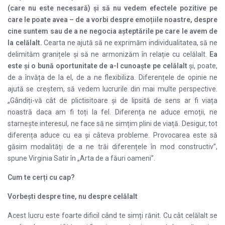
(care nu este necesară) și să nu vedem efectele pozitive pe
care le poate avea – de a vorbi despre emoțiile noastre, despre
cine suntem sau de a ne negocia așteptările pe care le avem de
la celălalt.
Cearta ne ajută să ne exprimăm individualitatea, să ne
delimităm granițele și să ne armonizăm în relație cu celălalt.
Ea
este și o bună oportunitate de a-l cunoaște pe celălalt
și, poate,
de a învăța de la el, de a ne flexibiliza. Diferențele de opinie ne
ajută se creștem, să vedem lucrurile din mai multe perspective.
„Gândiți-vă cât de plictisitoare și de lipsită de sens ar fi viața
noastră daca am fi toți la fel. Diferența ne aduce emoții, ne
starnește interesul, ne face să ne simțim plini de viață. Desigur, tot
diferența aduce cu ea și câteva probleme. Provocarea este să
găsim modalități de a ne trăi diferențele în mod constructiv”,
spune Virginia Satir în „Arta de a făuri oameni”.
Cum te cerți cu cap?
Vorbești despre tine, nu despre celălalt
Acest lucru este foarte dificil când te simți rănit. Cu cât celălalt se