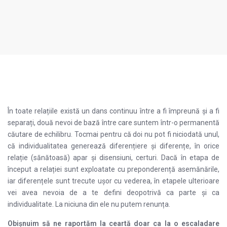
În toate relațiile există un dans continuu între a fi împreună și a fi
separați, două nevoi de bază între care suntem într-o permanentă
căutare de echilibru. Tocmai pentru că doi nu pot fi niciodată unul,
că individualitatea generează diferențiere și diferențe, în orice
relație (sănătoasă) apar și disensiuni, certuri. Dacă în etapa de
început a relației sunt exploatate cu preponderență asemănările,
iar diferențele sunt trecute ușor cu vederea, în etapele ulterioare
vei avea nevoia de a te defini deopotrivă ca parte și ca
individualitate. La niciuna din ele nu putem renunța.
Obișnuim să ne raportăm la ceartă doar ca la o escaladare