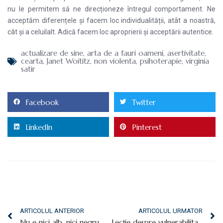
nu le permitem să ne direcționeze întregul comportament. Ne
acceptăm diferențele și facem loc individualității, atât a noastră,
cât și a celuilalt. Adică facem loc aproprierii și acceptării autentice.
actualizare de sine
,
arta de a fauri oameni
,
asertivitate
,
cearta
,
Janet Woititz
,
non violenta
,
psihoterapie
,
virginia
satir
Facebook
Twitter
LinkedIn
Pinterest
ARTICOLUL ANTERIOR
ARTICOLUL URMATOR
Nu e nici alb, nici negru, e doar gri cu picățele verzi
Lecție despre vulnerabilitate și… curaj