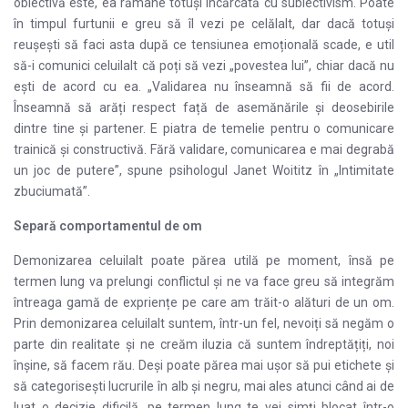
obiectivă este, ea rămâne totuși încărcată cu subiectivism. Poate
în timpul furtunii e greu să îl vezi pe celălalt, dar dacă totuși
reușești să faci asta după ce tensiunea emoțională scade, e util
să-i comunici celuilalt că poți să vezi „povestea lui”, chiar dacă nu
ești de acord cu ea. „Validarea nu înseamnă să fii de acord.
Înseamnă să arăți respect față de asemănările și deosebirile
dintre tine și partener. E piatra de temelie pentru o comunicare
trainică și constructivă. Fără validare, comunicarea e mai degrabă
un joc de putere”, spune psihologul Janet Woititz în „Intimitate
zbuciumată”.
Separă comportamentul de om
Demonizarea celuilalt poate părea utilă pe moment, însă pe
termen lung va prelungi conflictul și ne va face greu să integrăm
întreaga gamă de expriențe pe care am trăit-o alături de un om.
Prin demonizarea celuilalt suntem, într-un fel, nevoiți să negăm o
parte din realitate și ne creăm iluzia că suntem îndreptățiți, noi
înșine, să facem rău. Deși poate părea mai ușor să pui etichete și
să categorisești lucrurile în alb și negru, mai ales atunci când ai de
luat o decizie dificilă, pe termen lung te vei simți blocat într-o