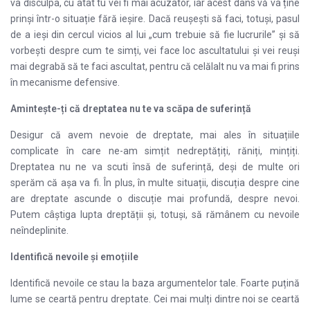
va disculpa, cu atât tu vei fi mai acuzator, iar acest dans vă va ține
prinși într-o situație fără ieșire. Dacă reușești să faci, totuși, pasul
de a ieși din cercul vicios al lui „cum trebuie să fie lucrurile” și să
vorbești despre cum te simți, vei face loc ascultatului și vei reuși
mai degrabă să te faci ascultat, pentru că celălalt nu va mai fi prins
în mecanisme defensive.
Amintește-ți că dreptatea nu te va scăpa de suferință
Desigur că avem nevoie de dreptate, mai ales în situațiile
complicate în care ne-am simțit nedreptățiți, răniți, mințiți.
Dreptatea nu ne va scuti însă de suferință, deși de multe ori
sperăm că așa va fi. În plus, în multe situații, discuția despre cine
are dreptate ascunde o discuție mai profundă, despre nevoi.
Putem câștiga lupta dreptății și, totuși, să rămânem cu nevoile
neîndeplinite.
Identifică nevoile și emoțiile
Identifică nevoile ce stau la baza argumentelor tale. Foarte puțină
lume se ceartă pentru dreptate. Cei mai mulți dintre noi se ceartă