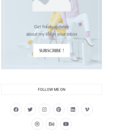
Get fresh updates
about my life in your inbox
SUBSCRIBE !
FOLLOW ME ON