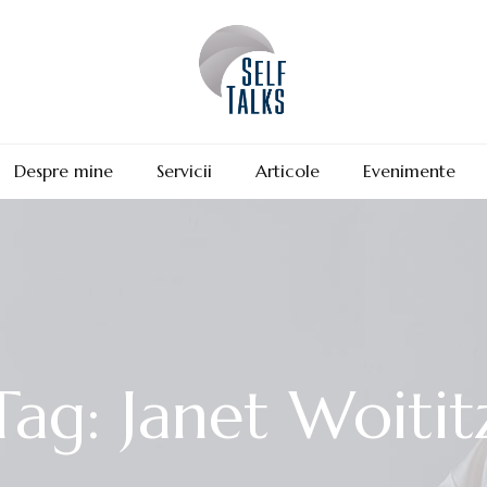
Despre mine
Servicii
Articole
Evenimente
Tag: Janet Woitit