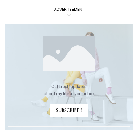
ADVERTISEMENT
Get fresh updates
about my life in your inbox
SUBSCRIBE !