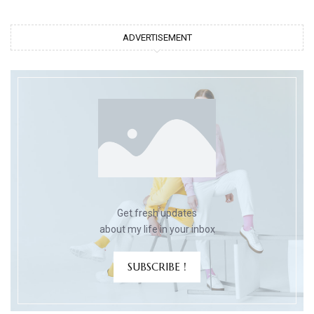
ADVERTISEMENT
Get fresh updates
about my life in your inbox
SUBSCRIBE !