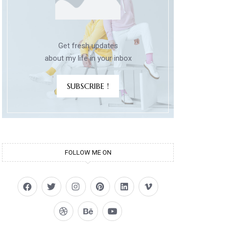
Get fresh updates
about my life in your inbox
SUBSCRIBE !
FOLLOW ME ON