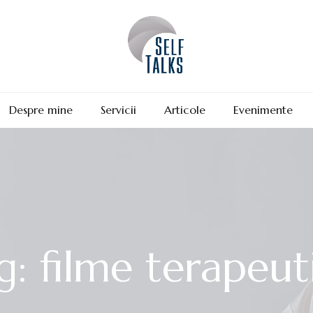
Despre mine
Servicii
Articole
Evenimente
g: filme terapeut