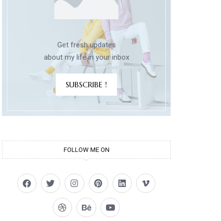
Get fresh updates
about my life in your inbox
SUBSCRIBE !
FOLLOW ME ON