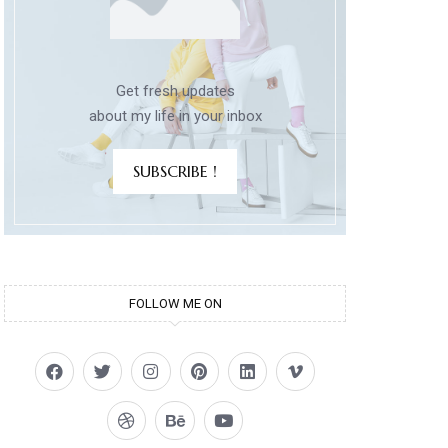
Get fresh updates
about my life in your inbox
SUBSCRIBE !
FOLLOW ME ON