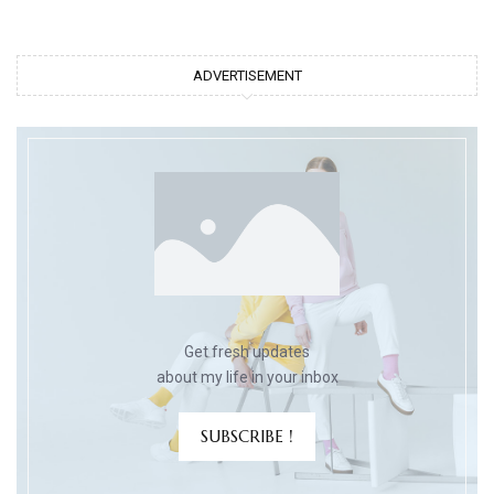
ADVERTISEMENT
Get fresh updates
about my life in your inbox
SUBSCRIBE !