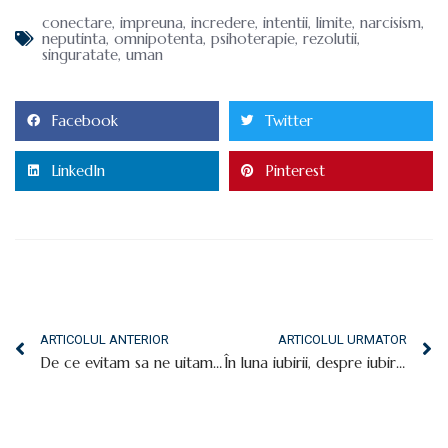
conectare
,
impreuna
,
incredere
,
intentii
,
limite
,
narcisism
,
neputinta
,
omnipotenta
,
psihoterapie
,
rezolutii
,
singuratate
,
uman
Facebook
Twitter
LinkedIn
Pinterest
ARTICOLUL ANTERIOR
ARTICOLUL URMATOR
De ce evitam sa ne uitam la traume si ne intarziem vindecarea?
În luna iubirii, despre iubire cu năbădăi