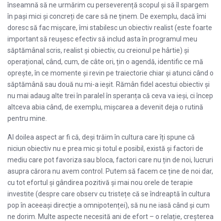
înseamnă să ne urmărim cu perseverență scopul și să îl spargem
în pași mici și concreți de care să ne ținem. De exemplu, dacă îmi
doresc să fac mișcare, îmi stabilesc un obiectiv realist (este foarte
important să reușesc efectiv să includ asta în programul meu
săptămânal scris, realist și obiectiv, cu creionul pe hârtie) și
operațional, când, cum, de câte ori, țin o agendă, identific ce mă
oprește, în ce momente și revin pe traiectorie chiar și atunci când o
săptămână sau două nu mi-a ieșit. Rămân fidel acestui obiectiv și
nu mai adaug alte trei în paralel în speranța că ceva va ieși, ci încep
altceva abia când, de exemplu, mișcarea a devenit deja o rutină
pentru mine.
Al doilea aspect ar fi că, deși trăim în cultura care îți spune că
niciun obiectiv nu e prea mic și totul e posibil, există și factori de
mediu care pot favoriza sau bloca, factori care nu țin de noi, lucruri
asupra cărora nu avem control. Putem să facem ce ține de noi dar,
cu tot efortul și gândirea pozitivă și mai nou orele de terapie
investite (despre care observ cu tristețe că se îndreaptă în cultura
pop în aceeași direcție a omnipotenței), să nu ne iasă când și cum
ne dorim. Multe aspecte necesită ani de efort – o relație, creșterea