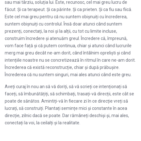
sau mai târziu, soluția lui. Este, recunosc, cel mai greu lucru de
făcut. Și ca terapeut. Și ca părinte. Și ca prieten. Și ca fiu sau fiică.
Este cel mai greu pentru că nu suntem obișnuiți cu încrederea,
suntem obișnuiți cu controlul. Însă doar atunci când suntem
prezenți, conectați, la noi și la alții, cu tot cu limite incluse,
construim încredere și atenuăm greul. Încredere că, împreună,
vom face față și că putem continua, chiar și atunci când lucrurile
merg mai greu decât ne-am dorit, când întâlnim opreliști și când
intențiile noastre nu se concretizează în ritmul în care ne-am dorit.
Încrederea că există reconstrucție, chiar și după prăbușire.
Încrederea că nu suntem singuri, mai ales atunci când este greu.
Aveți curaj în nou an să vă doriți, să vă scrieți ce intenționați să
faceți, să îmbunătățiți, să schimbați, trasați-vă direcții, este cât se
poate de sănătos. Amintiți-vă în fiecare zi în ce direcție vreți să
lucrați, să construiți. Plantați semințe mici și constante în acea
direcție, zilnic dacă se poate. Dar rămâneți deschiși și, mai ales,
conectați la voi, la ceilalți și la realitate.