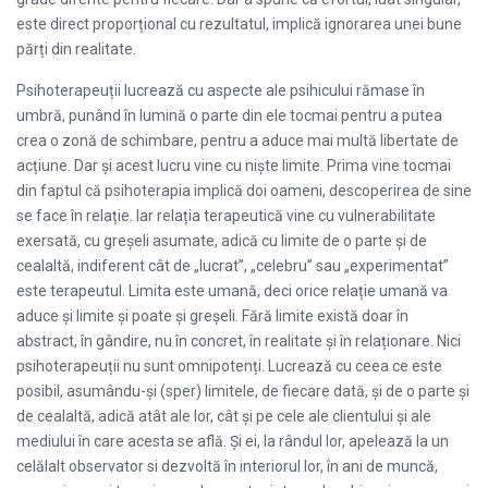
este direct proporțional cu rezultatul, implică ignorarea unei bune
părți din realitate.
Psihoterapeuții lucrează cu aspecte ale psihicului rămase în
umbră, punând în lumină o parte din ele tocmai pentru a putea
crea o zonă de schimbare, pentru a aduce mai multă libertate de
acțiune. Dar și acest lucru vine cu niște limite. Prima vine tocmai
din faptul că psihoterapia implică doi oameni, descoperirea de sine
se face în relație. Iar relația terapeutică vine cu vulnerabilitate
exersată, cu greșeli asumate, adică cu limite de o parte și de
cealaltă, indiferent cât de „lucrat”, „celebru” sau „experimentat”
este terapeutul. Limita este umană, deci orice relație umană va
aduce și limite și poate și greșeli. Fără limite există doar în
abstract, în gândire, nu în concret, în realitate și în relaționare. Nici
psihoterapeuții nu sunt omnipotenți. Lucrează cu ceea ce este
posibil, asumându-și (sper) limitele, de fiecare dată, și de o parte și
de cealaltă, adică atât ale lor, cât și pe cele ale clientului și ale
mediului în care acesta se află. Și ei, la rândul lor, apelează la un
celălalt observator si dezvoltă în interiorul lor, în ani de muncă,