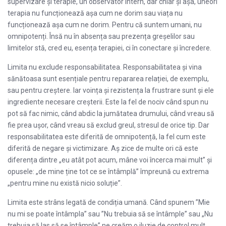
supervizare și terapie, un observator intern, dar chiar și așa, uneori
terapia nu funcționează așa cum ne dorim sau viața nu
funcționează așa cum ne dorim. Pentru că suntem umani, nu
omnipotenți. Însă nu în absența sau prezența greșelilor sau
limitelor stă, cred eu, esența terapiei, ci în conectare și încredere.
Limita nu exclude responsabilitatea. Responsabilitatea și vina
sănătoasa sunt esențiale pentru repararea relației, de exemplu,
sau pentru creștere. Iar voința și rezistența la frustrare sunt și ele
ingrediente necesare creșterii. Este la fel de nociv când spun nu
pot să fac nimic, când abdic la jumătatea drumului, când vreau să
fie prea ușor, când vreau să exclud greul, stresul de orice tip. Dar
responsabilitatea este diferită de omnipotență, la fel cum este
diferită de negare și victimizare. Aș zice de multe ori că este
diferența dintre „eu atât pot acum, mâne voi încerca mai mult” și
opusele: „de mine ține tot ce se întâmplă” împreună cu extrema
„pentru mine nu există nicio soluție”.
Limita este strâns legată de condiția umană. Când spunem ”Mie
nu mi se poate întâmpla” sau ”Nu trebuia să se întâmple” sau „Nu
trebuia să las să se întâmple” ne creăm o iluzie de control mult