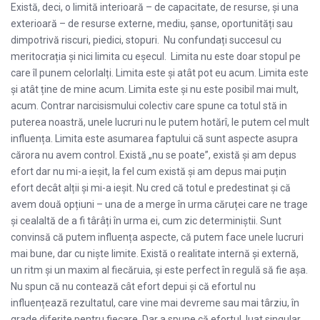
Există, deci, o limită interioară – de capacitate, de resurse, și una
exterioară – de resurse externe, mediu, șanse, oportunități sau
dimpotrivă riscuri, piedici, stopuri. Nu confundați succesul cu
meritocrația și nici limita cu eșecul. Limita nu este doar stopul pe
care îl punem celorlalți. Limita este și atât pot eu acum. Limita este
și atât ține de mine acum. Limita este și nu este posibil mai mult,
acum. Contrar narcisismului colectiv care spune ca totul stă in
puterea noastră, unele lucruri nu le putem hotărî, le putem cel mult
influența. Limita este asumarea faptului că sunt aspecte asupra
cărora nu avem control. Există „nu se poate”, există și am depus
efort dar nu mi-a ieșit, la fel cum există și am depus mai puțin
efort decât alții și mi-a ieșit. Nu cred că totul e predestinat și că
avem două opțiuni – una de a merge în urma căruței care ne trage
și cealaltă de a fi târâți în urma ei, cum zic determiniștii. Sunt
convinsă că putem influența aspecte, că putem face unele lucruri
mai bune, dar cu niște limite. Există o realitate internă și externă,
un ritm și un maxim al fiecăruia, și este perfect în regulă să fie așa.
Nu spun că nu contează cât efort depui și că efortul nu
influențează rezultatul, care vine mai devreme sau mai târziu, în
grade diferite pentru fiecare. Dar a spune că efortul, luat singular,