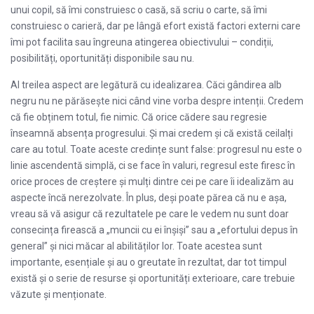
unui copil, să îmi construiesc o casă, să scriu o carte, să îmi
construiesc o carieră, dar pe lângă efort există factori externi care
îmi pot facilita sau îngreuna atingerea obiectivului – condiții,
posibilități, oportunități disponibile sau nu.
Al treilea aspect are legătură cu idealizarea. Căci gândirea alb
negru nu ne părăsește nici când vine vorba despre intenții. Credem
că fie obținem totul, fie nimic. Că orice cădere sau regresie
înseamnă absența progresului. Și mai credem și că există ceilalți
care au totul. Toate aceste credințe sunt false: progresul nu este o
linie ascendentă simplă, ci se face în valuri, regresul este firesc în
orice proces de creștere și mulți dintre cei pe care îi idealizăm au
aspecte încă nerezolvate. În plus, deși poate părea că nu e așa,
vreau să vă asigur că rezultatele pe care le vedem nu sunt doar
consecința firească a „muncii cu ei înșiși” sau a „efortului depus în
general” și nici măcar al abilităților lor. Toate acestea sunt
importante, esențiale și au o greutate în rezultat, dar tot timpul
există și o serie de resurse și oportunități exterioare, care trebuie
văzute și menționate.