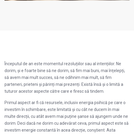
Începutul de an este momentul rezoluțiilor sau al intențiilor. Ne
dorim, și e foarte bine să ne dorim, să fim mai buni, mai înțelepți,
să avem mai mult succes, să ne odihnim mai mult, să fim
parteneri, prieteni și părinți mai prezenți. Există însă și o limită a
tuturor acestor aspecte către care e firesc să tindem.
Primul aspect ar fi că resursele, inclusiv energia psihică pe care o
investim în schimbare, este limitată și cu cât ne ducem în mai
multe direcții, cu atât avem mai puține șanse să ajungem unde ne
dorim. Deci dacă ne dorim cu adevărat ceva, primul aspect este să
investim energie constantă în acea direcție, conștient. Asta