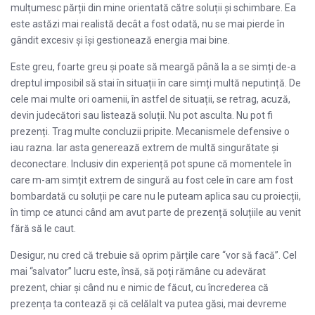
mulțumesc părții din mine orientată către soluții și schimbare. Ea
este astăzi mai realistă decât a fost odată, nu se mai pierde în
gândit excesiv și își gestionează energia mai bine.
Este greu, foarte greu și poate să meargă până la a se simți de-a
dreptul imposibil să stai în situații în care simți multă neputință. De
cele mai multe ori oamenii, în astfel de situații, se retrag, acuză,
devin judecători sau listează soluții. Nu pot asculta. Nu pot fi
prezenți. Trag multe concluzii pripite. Mecanismele defensive o
iau razna. Iar asta generează extrem de multă singurătate și
deconectare. Inclusiv din experiență pot spune că momentele în
care m-am simțit extrem de singură au fost cele în care am fost
bombardată cu soluții pe care nu le puteam aplica sau cu proiecții,
în timp ce atunci când am avut parte de prezență soluțiile au venit
fără să le caut.
Desigur, nu cred că trebuie să oprim părțile care “vor să facă”. Cel
mai “salvator” lucru este, însă, să poți rămâne cu adevărat
prezent, chiar și când nu e nimic de făcut, cu încrederea că
prezența ta contează și că celălalt va putea găsi, mai devreme