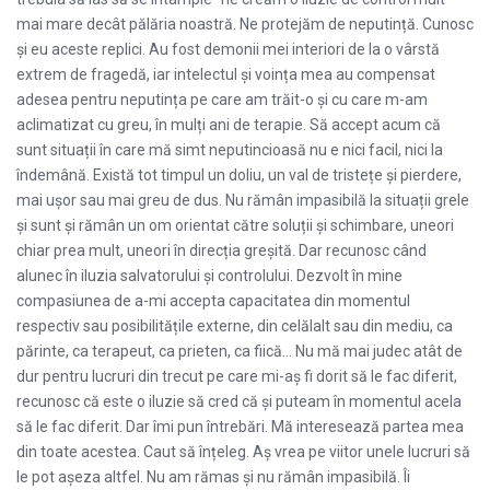
mai mare decât pălăria noastră. Ne protejăm de neputință. Cunosc
și eu aceste replici. Au fost demonii mei interiori de la o vârstă
extrem de fragedă, iar intelectul și voința mea au compensat
adesea pentru neputința pe care am trăit-o și cu care m-am
aclimatizat cu greu, în mulți ani de terapie. Să accept acum că
sunt situații în care mă simt neputincioasă nu e nici facil, nici la
îndemână. Există tot timpul un doliu, un val de tristețe și pierdere,
mai ușor sau mai greu de dus. Nu rămân impasibilă la situații grele
și sunt și rămân un om orientat către soluții și schimbare, uneori
chiar prea mult, uneori în direcția greșită. Dar recunosc când
alunec în iluzia salvatorului și controlului. Dezvolt în mine
compasiunea de a-mi accepta capacitatea din momentul
respectiv sau posibilitățile externe, din celălalt sau din mediu, ca
părinte, ca terapeut, ca prieten, ca fiică… Nu mă mai judec atât de
dur pentru lucruri din trecut pe care mi-aș fi dorit să le fac diferit,
recunosc că este o iluzie să cred că și puteam în momentul acela
să le fac diferit. Dar îmi pun întrebări. Mă interesează partea mea
din toate acestea. Caut să înțeleg. Aș vrea pe viitor unele lucruri să
le pot așeza altfel. Nu am rămas și nu rămân impasibilă. Îi