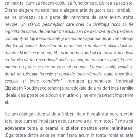
ca înainte, cum să facem cuplul să funcționeze, iubirea să reziste.
Eterna alegere nu este însă o alegere atât de ușoră căci, probabil,
ea ne privează de o parte din intimitate de care avem atâta
nevoie. „
În sfârșit, pesimiștilor care cred că civilizația riscă să fie
înghițită de clone, de barbari bisexuali sau de delincvenți de periferie,
concepuți de tați iresponsabili și de mame vagaboande, le vom atrage
atenția că aceste dezordini nu constituie o noutate – chiar dacă se
manifestă într-un mod inedit -, și în primul rând că ele nu au împiedicat
ca familia să fie revendicată astăzi ca singura valoare sigură, la care
nimeni nu poate și nici nu vrea să renunțe. Ea este iubită, visată și
dorită de bărbații, femeile și copiii de toate vârstele, toate orientările
sexuale și toate condițiile.
”, remarca psihanalista franceză
Elizabeth Roudinesco tendința paradoxala de a ne dori încă familia
ideală, deși poate pe alocuri am urât-o și ne-am răzvrătit împotriva
ei.
Ne-am câștigat dreptul de a fi liberi, de a fi egali, dar oare știm în
totalitate cum să împăcăm asta cu nevoia de intimitate? Pentru că
adevărata
temă și teamă a zilelor noastre este intimitatea
.
„Egalitatea dintre sexe se manifestă acum în toată ironia ei: atât