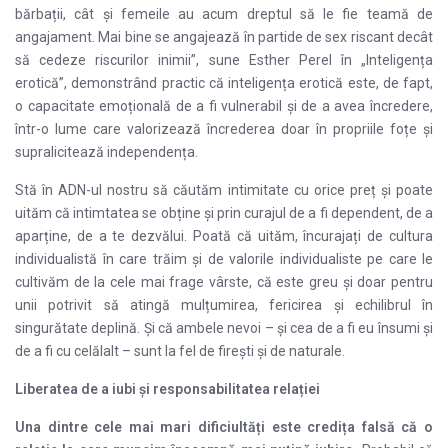
bărbații, cât și femeile au acum dreptul să le fie teamă de
angajament. Mai bine se angajează în partide de sex riscant decât
să cedeze riscurilor inimii”, sune Esther Perel în „Inteligența
erotică”, demonstrând practic că inteligența erotică este, de fapt,
o capacitate emoțională de a fi vulnerabil și de a avea încredere,
într-o lume care valorizează încrederea doar în propriile foțe și
supralicitează independența.
Stă în ADN-ul nostru să căutăm intimitate cu orice preț și poate
uităm că intimtatea se obține și prin curajul de a fi dependent, de a
aparține, de a te dezvălui. Poată că uităm, încurajați de cultura
individualistă în care trăim și de valorile individualiste pe care le
cultivăm de la cele mai frage vârste, că este greu și doar pentru
unii potrivit să atingă mulțumirea, fericirea și echilibrul în
singurătate deplină. Și că ambele nevoi – și cea de a fi eu însumi și
de a fi cu celălalt – sunt la fel de firești și de naturale.
Liberatea de a iubi
și responsabilitatea relației
Una dintre cele mai mari dificiultăți este credița falsă că o