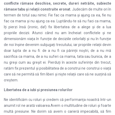
conflicte rămase deschise, secrete, dureri netrăite, subiecte
rămase tabu și relații construite eronat.
Judecăm de multe ori în
termen de totul sau nimic. Fie fac ca mama și ajung ca ea, fie nu
fac ca mama și nu ajung ca ea. Luptându-te să nu faci ca mama,
îți pierzi însă (ironic, da!) fix libertatea de a alege și de a lua
propriile decizii. Atunci când nu am încheiat conflictele și ne
dimensionăm viața în funcție de deciziile celorlalți și nu în funcție
de noi înșine devenim subjugați trecutului, iar propriile relații devin
doar lupta de a nu fi: de a nu fi ca părinții noștri, de a nu mă
sacrifica ca mama, de a nu suferi ca mama, tata sau bunica, de a
nu greși cum au greșit ei. Pierduți în aceste suferințe din trecut,
ratăm fix prezentul și posibilitatea de a construi ne construi o viață
care să ne permită să fim liberi și niște relații care să ne susțină să
creștem.
Libertatea de a iubi și presiunea rolurilor
Ne identificăm cu roluri și credem că performanța noastră într-un
anumit rol ne arată valoarea.Avem o multitudine de roluri și foarte
multă presiune. Ne dorim să avem o carieră impecabilă, să fim