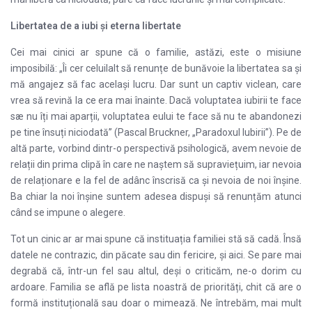
Libertatea de a iubi și eterna libertate
Cei mai cinici ar spune că o familie, astăzi, este o misiune
imposibilă: „Îi cer celuilalt să renunțe de bunăvoie la libertatea sa și
mă angajez să fac același lucru. Dar sunt un captiv viclean, care
vrea să revină la ce era mai înainte. Dacă voluptatea iubirii te face
sæ nu îți mai aparții, voluptatea eului te face să nu te abandonezi
pe tine însuți niciodată” (Pascal Bruckner, „Paradoxul Iubirii”). Pe de
altă parte, vorbind dintr-o perspectivă psihologică, avem nevoie de
relații din prima clipă în care ne naștem să supraviețuim, iar nevoia
de relaționare e la fel de adânc înscrisă ca și nevoia de noi înșine.
Ba chiar la noi înșine suntem adesea dispuși să renunțăm atunci
când se impune o alegere.
Tot un cinic ar ar mai spune că instituația familiei stă să cadă. Însă
datele ne contrazic, din păcate sau din fericire, și aici. Se pare mai
degrabă că, într-un fel sau altul, deși o criticăm, ne-o dorim cu
ardoare. Familia se află pe lista noastră de priorități, chit că are o
formă instituțională sau doar o mimează. Ne întrebăm, mai mult