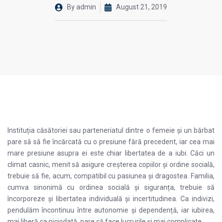
By
admin
August 21, 2019
Instituția căsătoriei sau parteneriatul dintre o femeie și un bărbat
pare să să fie încărcată cu o presiune fără precedent, iar cea mai
mare presiune asupra ei este chiar libertatea de a iubi. Căci un
climat casnic, menit să asigure creșterea copiilor și ordine socială,
trebuie să fie, acum, compatibil cu pasiunea și dragostea. Familia,
cumva sinonimă cu ordinea socială și siguranța, trebuie să
încorporeze și libertatea individuală și incertitudinea. Ca indivizi,
pendulăm încontinuu între autonomie și dependență, iar iubirea,
mai liberă ca niciodată, pare că face lucrurile și mai complicate.