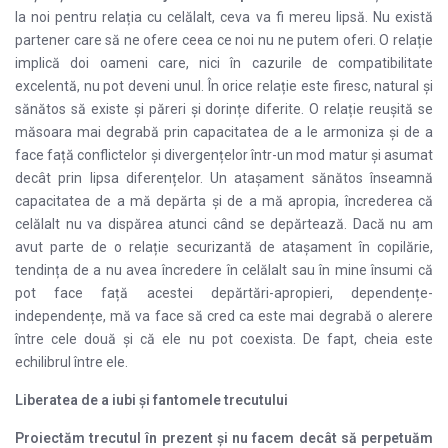
la noi pentru relația cu celălalt, ceva va fi mereu lipsă. Nu există
partener care să ne ofere ceea ce noi nu ne putem oferi. O relație
implică doi oameni care, nici în cazurile de compatibilitate
excelentă, nu pot deveni unul. În orice relație este firesc, natural și
sănătos să existe și păreri și dorințe diferite. O relație reușită se
măsoara mai degrabă prin capacitatea de a le armoniza și de a
face față conflictelor și divergențelor într-un mod matur și asumat
decât prin lipsa diferențelor. Un atașament sănătos înseamnă
capacitatea de a mă depărta și de a mă apropia, încrederea că
celălalt nu va dispărea atunci când se depărtează. Dacă nu am
avut parte de o relație securizantă de atașament în copilărie,
tendința de a nu avea încredere în celălalt sau în mine însumi că
pot face față acestei depărtări-apropieri, dependențe-
independențe, mă va face să cred ca este mai degrabă o alerere
între cele două și că ele nu pot coexista. De fapt, cheia este
echilibrul între ele.
Liberatea de a iubi
și fantomele trecutului
Proiectăm trecutul în prezent și nu facem decât să perpetuăm