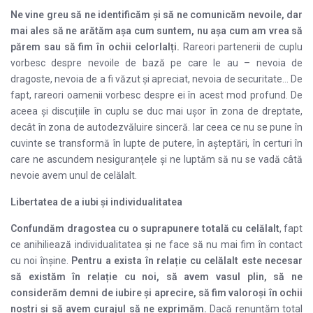
Ne vine greu să ne identificăm și să ne comunicăm nevoile, dar
mai ales să ne arătăm așa cum suntem, nu așa cum am vrea să
părem sau să fim în ochii celorlalți.
Rareori partenerii de cuplu
vorbesc despre nevoile de bază pe care le au – nevoia de
dragoste, nevoia de a fi văzut și apreciat, nevoia de securitate… De
fapt, rareori oamenii vorbesc despre ei în acest mod profund. De
aceea și discuțiile în cuplu se duc mai ușor în zona de dreptate,
decât în zona de autodezvăluire sinceră. Iar ceea ce nu se pune în
cuvinte se transformă în lupte de putere, în așteptări, în certuri în
care ne ascundem nesiguranțele și ne luptăm să nu se vadă câtă
nevoie avem unul de celălalt.
Libertatea de a iubi
și individualitatea
Confundăm dragostea cu o suprapunere totală cu celălalt
, fapt
ce anihiliează individualitatea și ne face să nu mai fim în contact
cu noi înșine.
Pentru a exista în relație cu celălalt este necesar
să existăm în relație cu noi, să avem vasul plin, să ne
considerăm demni de iubire și aprecire, să fim valoroși în ochii
noștri și să avem curajul să ne exprimăm.
Dacă renunțăm total