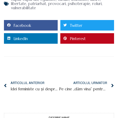
libertate
,
patriarhat
,
provocari
,
psihoterapie
,
roluri
,
vulnerabilitate
Facebook
Twitter
LinkedIn
Pinterest
ARTICOLUL ANTERIOR
ARTICOLUL URMATOR
Idei feministe cu și despre femei
Pe cine „dăm vina” pentru ce devenim? Pe gene, pe părinți sau pe mediu și educație?
DESPRE MINE