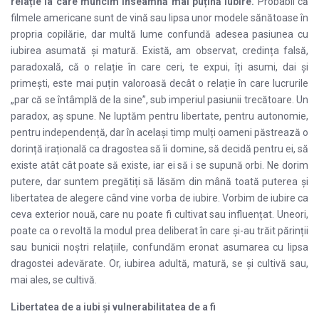
relație la care muncim înseamnă mai puțină iubire.
Probabil că
filmele americane sunt de vină sau lipsa unor modele sănătoase în
propria copilărie, dar multă lume confundă adesea pasiunea cu
iubirea asumată și matură. Există, am observat, credința falsă,
paradoxală, că o relație în care ceri, te expui, îți asumi, dai și
primești, este mai puțin valoroasă decât o relație în care lucrurile
„par că se întâmplă de la sine”, sub imperiul pasiunii trecătoare. Un
paradox, aș spune. Ne luptăm pentru libertate, pentru autonomie,
pentru independență, dar în același timp mulți oameni păstrează o
dorință irațională ca dragostea să îi domine, să decidă pentru ei, să
existe atât cât poate să existe, iar ei să i se supună orbi. Ne dorim
putere, dar suntem pregătiți să lăsăm din mână toată puterea și
libertatea de alegere când vine vorba de iubire. Vorbim de iubire ca
ceva exterior nouă, care nu poate fi cultivat sau influențat. Uneori,
poate ca o revoltă la modul prea deliberat în care și-au trăit părinții
sau bunicii noștri relațiile, confundăm eronat asumarea cu lipsa
dragostei adevărate. Or, iubirea adultă, matură, se și cultivă sau,
mai ales, se cultivă.
Libertatea de a iubi
ș
i vu
l
nerabilitatea
de a fi