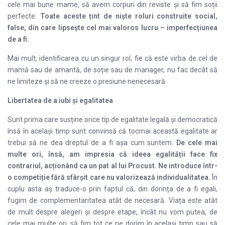
cele mai bune mame, să avem corpuri din reviste și să fim soții
perfecte.
Toate aceste țint de niște roluri construite social,
false, din care lipsește cel mai valoros lucru – imperfecțiunea
de a fi.
Mai mult, identificarea cu un singur rol, fie că este virba de cel de
mamă sau de amantă, de soție sau de manager, nu fac decât să
ne limiteze și să ne creeze o presiune nenecesară.
Libertatea de a iubi și egalitatea
Sunt prima care susține orice tip de egalitate legală și democratică
însă în același timp sunt convinsă că tocmai această egalitate ar
trebui să ne dea dreptul de a fi așa cum suntem.
De cele mai
multe ori, însă, am impresia că ideea egalității face fix
contrariul, acționând ca un pat al lui Procust. Ne introduce într-
o competiție fără sfârșit care nu valorizează individualitatea.
În
cuplu asta aș traduce-o prin faptul că, din dorința de a fi egali,
fugim de complementaritatea atât de necesară. Viața este atât
de mult despre alegeri și despre etape, încât nu vom putea, de
cele mai multe ori, să fim tot ce ne dorim în același timp sau să