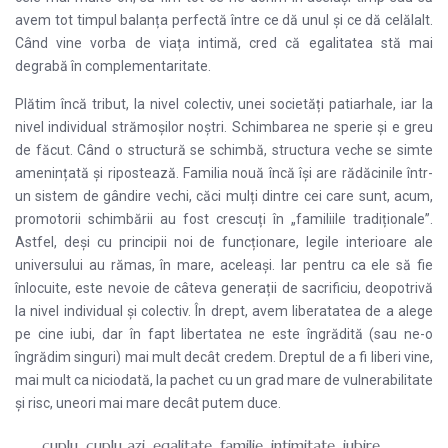
avem tot timpul balanța perfectă între ce dă unul și ce dă celălalt.
Când vine vorba de viața intimă, cred că egalitatea stă mai
degrabă în complementaritate.
Plătim încă tribut, la nivel colectiv, unei societăți patiarhale, iar la
nivel individual strămoșilor noștri. Schimbarea ne sperie și e greu
de făcut. Când o structură se schimbă, structura veche se simte
amenințată și ripostează. Familia nouă încă își are rădăcinile într-
un sistem de gândire vechi, căci mulți dintre cei care sunt, acum,
promotorii schimbării au fost crescuți în „familiile tradiționale”.
Astfel, deși cu principii noi de funcționare, legile interioare ale
universului au rămas, în mare, aceleași. Iar pentru ca ele să fie
înlocuite, este nevoie de câteva generații de sacrificiu, deopotrivă
la nivel individual și colectiv. În drept, avem liberatatea de a alege
pe cine iubi, dar în fapt libertatea ne este îngrădită (sau ne-o
îngrădim singuri) mai mult decât credem. Dreptul de a fi liberi vine,
mai mult ca niciodată, la pachet cu un grad mare de vulnerabilitate
și risc, uneori mai mare decât putem duce.
cuplu
,
cuplu azi
,
egalitate
,
familie
,
intimitate
,
iubire
,