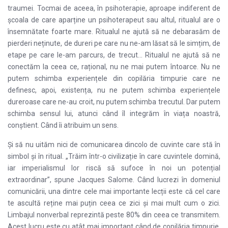
traumei. Tocmai de aceea, în psihoterapie, aproape indiferent de
școala de care aparține un psihoterapeut sau altul, ritualul are o
însemnătate foarte mare. Ritualul ne ajută să ne debarasăm de
pierderi neținute, de dureri pe care nu ne-am lăsat să le simțim, de
etape pe care le-am parcurs, de trecut… Ritualul ne ajută să ne
conectăm la ceea ce, rațional, nu ne mai putem întoarce. Nu ne
putem schimba experiențele din copilăria timpurie care ne
definesc, apoi, existența, nu ne putem schimba experiențele
dureroase care ne-au croit, nu putem schimba trecutul. Dar putem
schimba sensul lui, atunci când îl integrăm în viața noastră,
conștient. Când îi atribuim un sens.
Și să nu uităm nici de comunicarea dincolo de cuvinte care stă în
simbol și în ritual. „Trăim într-o civilizație în care cuvintele domină,
iar imperialismul lor riscă să sufoce în noi un potențial
extraordinar”, spune Jacques Salome. Când lucrezi în domeniul
comunicării, una dintre cele mai importante lecții este că cel care
te ascultă reține mai puțin ceea ce zici și mai mult cum o zici.
Limbajul nonverbal reprezintă peste 80% din ceea ce transmitem.
Acest lucru este cu atât mai important când de copilăria timpurie,