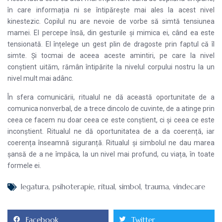
în care informația ni se întipărește mai ales la acest nivel
kinestezic. Copilul nu are nevoie de vorbe să simtă tensiunea
mamei. El percepe însă, din gesturile și mimica ei, când ea este
tensionată. El înțelege un gest plin de dragoste prin faptul că îl
simte. Și tocmai de aceea aceste amintiri, pe care la nivel
conștient uităm, rămân întipărite la nivelul corpului nostru la un
nivel mult mai adânc.
În sfera comunicării, ritualul ne dă această oportunitate de a
comunica nonverbal, de a trece dincolo de cuvinte, de a atinge prin
ceea ce facem nu doar ceea ce este conștient, ci și ceea ce este
inconștient. Ritualul ne dă oportunitatea de a da coerență, iar
coerența înseamnă siguranță. Ritualul și simbolul ne dau marea
șansă de a ne împăca, la un nivel mai profund, cu viața, în toate
formele ei.
legatura
,
psihoterapie
,
ritual
,
simbol
,
trauma
,
vindecare
Facebook
Twitter