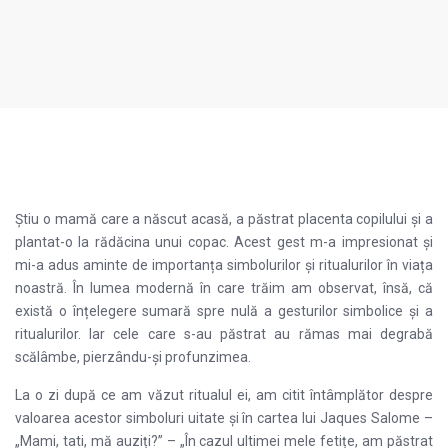
Știu o mamă care a născut acasă, a păstrat placenta copilului și a
plantat-o la rădăcina unui copac. Acest gest m-a impresionat și
mi-a adus aminte de importanța simbolurilor și ritualurilor în viața
noastră. În lumea modernă în care trăim am observat, însă, că
există o înțelegere sumară spre nulă a gesturilor simbolice și a
ritualurilor. Iar cele care s-au păstrat au rămas mai degrabă
scălâmbe, pierzându-și profunzimea.
La o zi după ce am văzut ritualul ei, am citit întâmplător despre
valoarea acestor simboluri uitate și în cartea lui Jaques Salome –
„Mami, tati, mă auziți?” – „În cazul ultimei mele fetițe, am păstrat