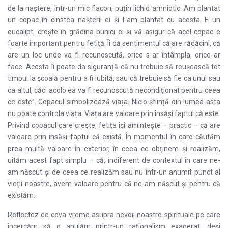
de la naștere, într-un mic flacon, puțin lichid amniotic. Am plantat
un copac în cinstea nașterii ei și l-am plantat cu acesta. E un
eucalipt, crește în grădina bunici ei și vă asigur că acel copac e
foarte important pentru fetiță. Îi dă sentimentul că are rădăcini, că
are un loc unde va fi recunoscută, orice s-ar întâmpla, orice ar
face. Acesta îi poate da siguranță că nu trebuie să reușească tot
timpul la școală pentru a fi iubită, sau că trebuie să fie ca unul sau
ca altul, căci acolo ea va fi recunoscută necondiționat pentru ceea
ce este”. Copacul simbolizează viața. Nicio știință din lumea asta
nu poate controla viața. Viața are valoare prin însăși faptul că este.
Privind copacul care crește, fetița își amintește – practic – că are
valoare prin însăși faptul că există. În momentul în care căutăm
prea multă valoare în exterior, în ceea ce obținem și realizăm,
uităm acest fapt simplu – că, indiferent de contextul în care ne-
am născut și de ceea ce realizăm sau nu într-un anumit punct al
vieții noastre, avem valoare pentru că ne-am născut și pentru că
existăm.
Reflectez de ceva vreme asupra nevoii noastre spirituale pe care
încercăm să o anulăm printr-un raționalism exagerat, deși