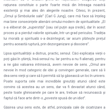
rațiunea constituie o parte foarte mică din întreaga noastră
existență și mai ales din alegerile noastre. Citesc, în prezent,
„Omul și Simbolurile sale” (Carl G Jung), care mă face să înțeleg
mai bine consecințele alienării omului modern de spiritualitate. „El
s-a eliberat de „superstiții” (sau cel puțin așa crede), dar în acest
proces și-a pierdut valorile spiriuale, într-un grad periculos. Tradiția
lui morală și spirituală s-a dezintegrat, iar acum plătește prețul
pentru această ruptură, prin dezorganizare și disociere”.
Lipsa spiritualității a distrus, practic, sensul. Căci explicația vieții o
poți găsi în știință, însă sensul nu. Iar pentru a nu fi alienați, pentru
a ne găsi valoarea intrinsecă, avem nevoie de sens. „Omul are
nevoie în mod categoric de idei și convingeri generale, care să îi
dea sens vieții și care să îi permită să își găsească un loc în univers.
Poate suporta cele mai incredibile greutăți atunci când este
convins că acestea au un sens, dar va fi devastat atunci când,
peste toate ghinioanele pe care le are, trebuie să recunoască și
faptul că face arte dintr-o „poveste spusă de un idiot”.
Găsirea unui sens este, de atfel, principala cale de cicatrizare a